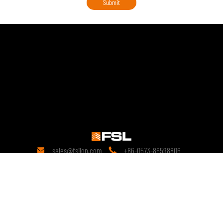
sales@fsilon.com
+86-0573-86598806


Контакти
19 років
наукових досліджень у галузі техніки.
З моменту свого заснування компанія прагне до
збірних рішень і продовжує проводити глибокі