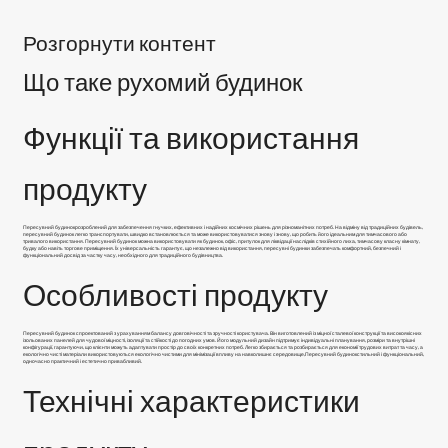
Розгорнути контент
Що таке рухомий будинок
Функції та використання
продукту
Пересувний будинок
розроблений для забезпечення гнучких, ефективних і надійних космічних рішень для різноманітних потреб. На відміну від традиційних будівель,
пересувний будинок легко транспортувати, швидко встановлюється та може використовуватися знову і знову, що робить його ідеальним для тимчасового або
тривалого використання. Пересувний будинок можна використовувати як будинок, офіс, притулок для ліквідації наслідків стихійного лиха, тимчасову класну кімнату,
будку або навіть торгове приміщення. Їх універсальність гарантує, що незалежно від використання, пересувні будинки забезпечать комфортний, безпечний і
функціональний досвід за частку часу, необхідного для традиційного будівництва.
Особливості продукту
Пересувний будинок спроектований з урахуванням балансу довговічності та зручності користувача. Він виготовлений із міцної сталевої конструкції та високоякісних
ізольованих панелей для чудової міцності, ізоляції та стійкості до погодних умов. Його модульний дизайн підтримує індивідуальні планування, розміри та внутрішні
конфігурації, гарантуючи, що клієнти можуть адаптувати простір до своїх конкретних потреб. Легко збирається та розбирається для економії трудових витрат та часу, а
екологічно чисті матеріали використовуються екологічно чистими для мінімізації впливу на навколишнє середовище,
Пересувний будинок
стильний і функціональний,
одночасно практичний і естетично привабливий.
Технічні характеристики