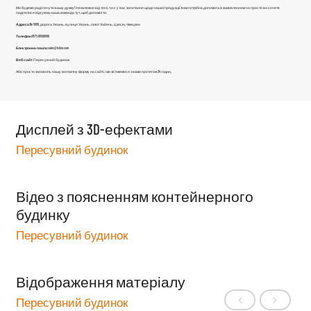
Ми будемо раді почути вашу думку! Незалежно від того, чи є у вас запитання щодо нашої продукції, вам потрібна допомога із замовленням чи просто ви хочете
поділитися відгуком, наша команда тут, щоб допомогти.
Адреса:
No 5888, дорога Уюань, вулиця Уюань, повіт Хайянь, Цзясін, Чжецзян
Телефон:
0573-86598806
Електронна пошта:
sales@fsilon.com
Веб-сайт:
Пересувний будинок
Або просто заповніть нашу контактну форму на сайті, і ми зв'яжемося з вами протягом 24 годин.
Дисплей з 3D-ефектами
Пересувний будинок
Відео з поясненням контейнерного
будинку
Пересувний будинок
Відображення матеріалу
Пересувний будинок