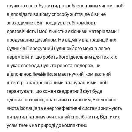
гнучкого способу життя, розроблене таким чином, щоб
відповідати вашому способу життя, де б ви не
знаходилися. Він поєднує в собі комфорт,
довговічність і мобільність з якісними матеріалами і
продуманим дизайном. На відміну від традиційних
будинків,
Пересувний будинок
Його можна легко
перемістити, що робить його ідеальним для тих, хто
шукає свободи, будь то робота, подорожі чи
відпочинок. Movable House має гнучкий, компактний
інтер'єр із настроюваними плануваннями, щоб
гарантувати, що кожен квадратний фут буде
одночасно функціональним і стильним. Екологічно
чиста ізоляція та енергоефективні системи знижують
витрати, підтримуючи сталий спосіб життя. Від тихих
усамітнень на природі до компактних