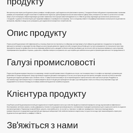
продукту
Ми пропонуємо пересувні будинки в різних розмірах і конфігураціях, щоб задовольнити різні вимоги проекту. Стандартні блоки побудовані з оцинкованими сталевими
рамами, вогнетривкими сендвіч-панелями та ламінованою підлогою, щоб витримувати високі навантаження. Двері, вікна, електричні системи та сантехнічні системи
можуть бути попередньо зібрані відповідно до вимог замовника. Конструкція зазвичай відрізняється стійкістю до вітру відповідно до визначених регіональних
стандартів і чудовою теплоізоляцією для підтримки комфорту в приміщенні як в жаркому, так і в холодному кліматі. Специфікації також можна налаштувати за допомогою
матеріалів, обробки та модульних розширень для задоволення конкретних потреб клієнтів.
Опис продукту
Пересувний будинок
простий і ефективний в установці. Агрегати поставляються в збірному вигляді і можуть бути зібрані за допомогою стандартних інструментів,
зменшуючи залежність від важкої техніки. Модульна конструкція дозволяє підключати або складати кілька блоків для гнучкого розширення та планування простору.
Зрозумілі інструкції та професійна технічна підтримка забезпечують швидкий та безпечний монтаж. Вимоги до технічного обслуговування мінімальні, з регулярними
перевірками конструкційних з'єднань, ущільнень і обробки поверхні, як правило, все, що потрібно для забезпечення довгострокової довговічності та продуктивності.
Галузі промисловості
Пересувні будинки використовуються в широкому спектрі галузей промисловості. Будівельна галузь часто використовує їх як офіси на території, гуртожитки для
робітників та склади обладнання. Уряд і організації з надання допомоги покладаються на них як на притулки для екстрених випадків, польові госпіталі та житлові
будинки для надання допомоги при стихійних лихах. У сфері освіти вони можуть бути переобладнані в тимчасові класи або навчальні центри. Роздрібна та
виставкова індустрія використовує їх як флеш-маркети, кіоски та будки для проведення заходів, а рухомі будинки стають все більш популярними в індустрії
подорожей та гостинності як модульні номери, кемпінгові будиночки та мобільні курорти.
Клієнтура продукту
Наш
Пересувний будинок
призначений для задоволення потреб широкого кола груп клієнтів. Будівельні компанії отримують вигоду від економічно ефективних і
багаторазових житлових рішень на місці. Державні установи та неурядові організації цінують свої можливості швидкого розгортання для соціального житла та надання
екстреної допомоги. Підприємці та малий бізнес цінують свою мобільність та гнучкість у торгових чи офісних приміщеннях. Навчальні заклади можуть
використовувати їх як додаткові аудиторії або дослідницькі лабораторії. Сім'ї, любителі активного відпочинку та туристична індустрія також вибирають пересувні
будинки за їхню адаптивність, комфорт і стійкість.
Зв'яжіться з нами